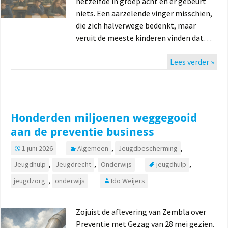
hetzelfde in groep acht en er gebeurt
niets. Een aarzelende vinger misschien,
die zich halverwege bedenkt, maar
veruit de meeste kinderen vinden dat…
Lees verder »
Honderden miljoenen weggegooid
aan de preventie business
1 juni 2026
Algemeen
,
Jeugdbescherming
,
Jeugdhulp
,
Jeugdrecht
,
Onderwijs
jeugdhulp
,
jeugdzorg
,
onderwijs
Ido Weijers
Zojuist de aflevering van Zembla over
Preventie met Gezag van 28 mei gezien.