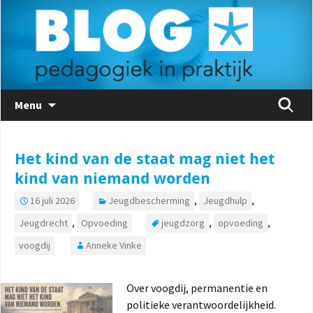
Naar
Zoeken
Menu
de
naar:
inhoud
springen
Het kind van de staat mag niet het
kind van niemand worden
16 juli 2026
Jeugdbescherming
,
Jeugdhulp
,
Jeugdrecht
,
Opvoeding
jeugdzorg
,
opvoeding
,
voogdij
Anneke Vinke
Over voogdij, permanentie en
politieke verantwoordelijkheid.