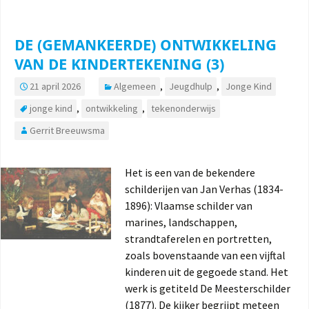
DE (GEMANKEERDE) ONTWIKKELING
VAN DE KINDERTEKENING (3)
21 april 2026
Algemeen
,
Jeugdhulp
,
Jonge Kind
jonge kind
,
ontwikkeling
,
tekenonderwijs
Gerrit Breeuwsma
Het is een van de bekendere
schilderijen van Jan Verhas (1834-
1896): Vlaamse schilder van
marines, landschappen,
strandtaferelen en portretten,
zoals bovenstaande van een vijftal
kinderen uit de gegoede stand. Het
werk is getiteld De Meesterschilder
(1877). De kijker begrijpt meteen