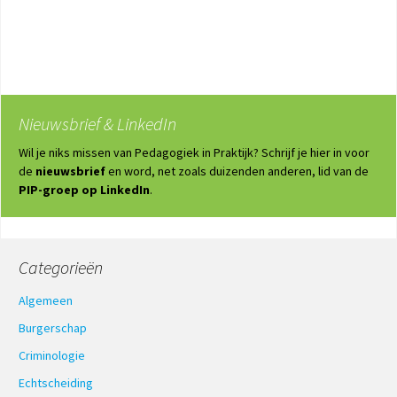
Nieuwsbrief & LinkedIn
Wil je niks missen van Pedagogiek in Praktijk? Schrijf je hier in voor
de
nieuwsbrief
en word, net zoals duizenden anderen, lid van de
PIP-groep op LinkedIn
.
Categorieën
Algemeen
Burgerschap
Criminologie
Echtscheiding