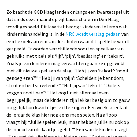
Zo bracht de GGD Haaglanden onlangs een kwartetspel uit
dat sinds deze maand op vijf basisscholen in Den Haag
wordt gespeeld. Dit kwartet beoogt kinderen te leren wat
kindermishandeling is. In de
NRC wordt verslag gedaan
van
een bezoek aan een van de scholen waar dit spelletje wordt
gespeeld. Er worden verschillende soorten speelkaarten
gebruikt met titels als ‘lijf’, ‘pijn’, ‘beslissing’ en ‘tekort’.
Zoals je van kinderen mag verwachten gaan ze opgewekt
met dit nieuwe spel aan de slag: “Heb jij van ‘tekort’: ‘nooit
genoeg eten?’” “Heb jij van ‘pijn’: ‘Schelden: je bent dom,
stout en heel vervelend’?” “Heb jij van ‘tekort’: ‘Ouders
zeggen nooit nee’?” Het oogt niet allemaal even
begrijpelijk, maar de kinderen zijn lekker bezig om zo gauw
mogelijk hun kwartetjes vol te krijgen. Een week later laat
de leraar de klas hier nog eens mee spelen. Na afloop
vraagt hij: “Jullie spelen leuk, maar hebben jullie nu ook op
de inhoud van de kaartjes gelet?“ Een van de kinderen zegt:
“Er stond dat zijn kleren te klein waren.“ De docent vraagt