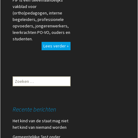
PIP is een tweemaandelijks
vakblad voor
(ortho)pedagogen, interne
begeleiders, professionele
opvoeders, jongerenwerkers,
leerkrachten PO-VO, ouders en
studenten.
Lees verder »
Zoeken
naar:
Recente berichten
Het kind van de staat mag niet
het kind van niemand worden
Gemeentelijke ‘last onder