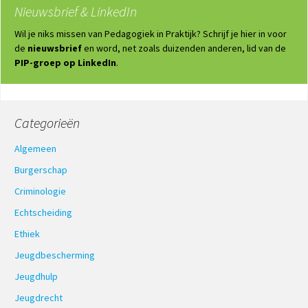
Nieuwsbrief & LinkedIn
Wil je niks missen van Pedagogiek in Praktijk? Schrijf je hier in voor
de
nieuwsbrief
en word, net zoals duizenden anderen, lid van de
PIP-groep op LinkedIn
.
Categorieën
Algemeen
Burgerschap
Criminologie
Echtscheiding
Ethiek
Jeugdbescherming
Jeugdhulp
Jeugdrecht