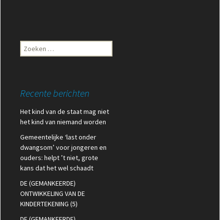
Zoeken
naar:
Recente berichten
Het kind van de staat mag niet
het kind van niemand worden
Gemeentelijke ‘last onder
dwangsom’ voor jongeren en
ouders: helpt ’t niet, grote
kans dat het wel schaadt
DE (GEMANKEERDE)
ONTWIKKELING VAN DE
KINDERTEKENING (5)
DE (GEMANKEERDE)