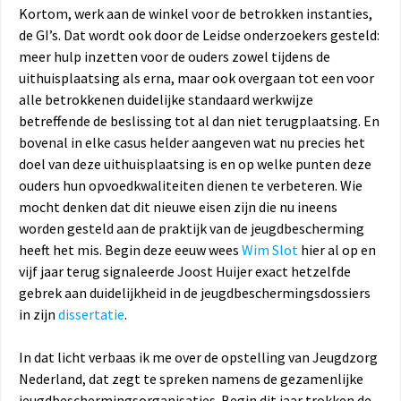
Kortom, werk aan de winkel voor de betrokken instanties,
de GI’s. Dat wordt ook door de Leidse onderzoekers gesteld:
meer hulp inzetten voor de ouders zowel tijdens de
uithuisplaatsing als erna, maar ook overgaan tot een voor
alle betrokkenen duidelijke standaard werkwijze
betreffende de beslissing tot al dan niet terugplaatsing. En
bovenal in elke casus helder aangeven wat nu precies het
doel van deze uithuisplaatsing is en op welke punten deze
ouders hun opvoedkwaliteiten dienen te verbeteren. Wie
mocht denken dat dit nieuwe eisen zijn die nu ineens
worden gesteld aan de praktijk van de jeugdbescherming
heeft het mis. Begin deze eeuw wees
Wim Slot
hier al op en
vijf jaar terug signaleerde Joost Huijer exact hetzelfde
gebrek aan duidelijkheid in de jeugdbeschermingsdossiers
in zijn
dissertatie
.
In dat licht verbaas ik me over de opstelling van Jeugdzorg
Nederland, dat zegt te spreken namens de gezamenlijke
jeugdbeschermingsorganisaties. Begin dit jaar trokken de