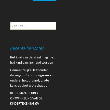
Zoeken
naar:
Recente berichten
Het kind van de staat mag niet
het kind van niemand worden
Gemeentelijke ‘last onder
dwangsom’ voor jongeren en
ouders: helpt ’t niet, grote
kans dat het wel schaadt
DE (GEMANKEERDE)
ONTWIKKELING VAN DE
KINDERTEKENING (5)