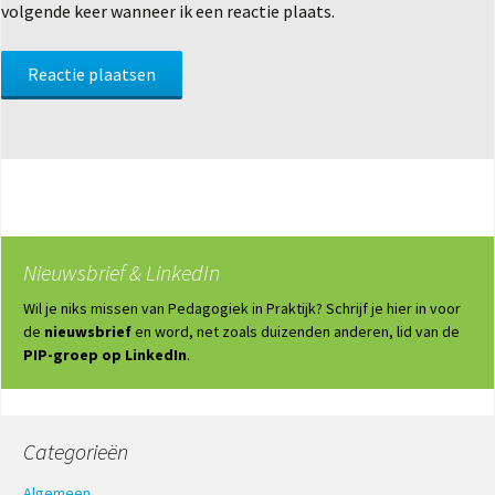
volgende keer wanneer ik een reactie plaats.
Nieuwsbrief & LinkedIn
Wil je niks missen van Pedagogiek in Praktijk? Schrijf je hier in voor
de
nieuwsbrief
en word, net zoals duizenden anderen, lid van de
PIP-groep op LinkedIn
.
Categorieën
Algemeen