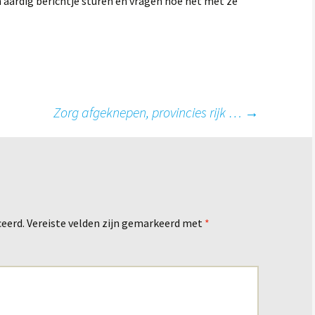
en aardig berichtje sturen en vragen hoe het met ze
Zorg afgeknepen, provincies rijk …
→
ceerd.
Vereiste velden zijn gemarkeerd met
*