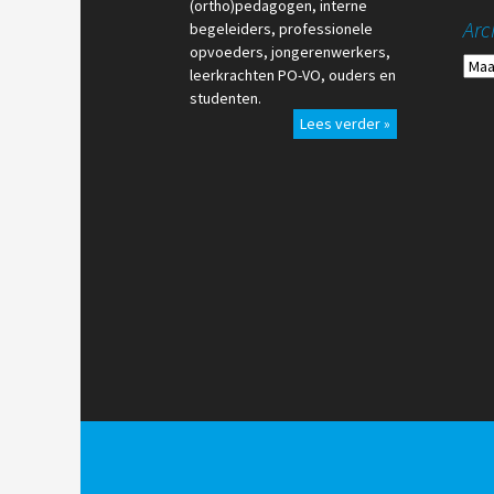
(ortho)pedagogen, interne
Arc
begeleiders, professionele
opvoeders, jongerenwerkers,
Arch
leerkrachten PO-VO, ouders en
studenten.
Lees verder »