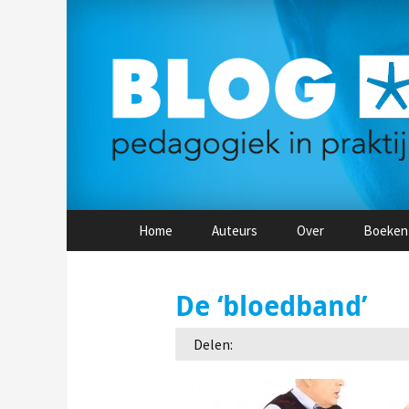
Naar
Home
Auteurs
Over
Boeken
de
inhoud
springen
De ‘bloedband’
Delen: