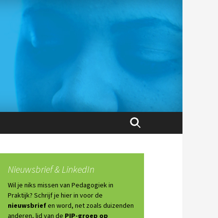
Zoeken
naar:
Nieuwsbrief & LinkedIn
Wil je niks missen van Pedagogiek in
Praktijk? Schrijf je hier in voor de
nieuwsbrief
en word, net zoals duizenden
anderen, lid van de
PIP-groep op