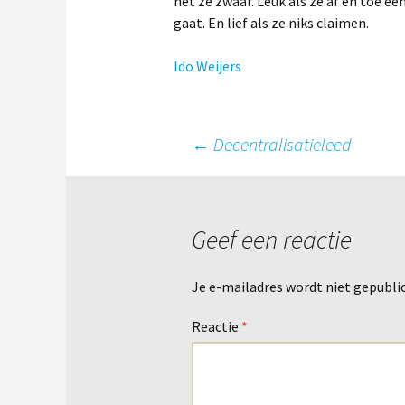
het ze zwaar. Leuk als ze af en toe e
gaat. En lief als ze niks claimen.
Ido Weijers
Berichtnavigatie
←
Decentralisatieleed
Geef een reactie
Je e-mailadres wordt niet gepubli
Reactie
*