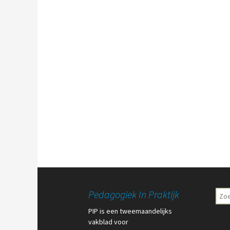
Pedagogiek In Praktijk
Zoe
naar:
PIP is een tweemaandelijks
vakblad voor