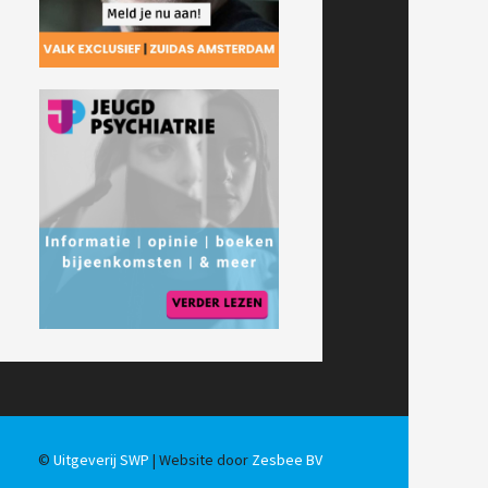
©
Uitgeverij SWP
| Website door
Zesbee BV