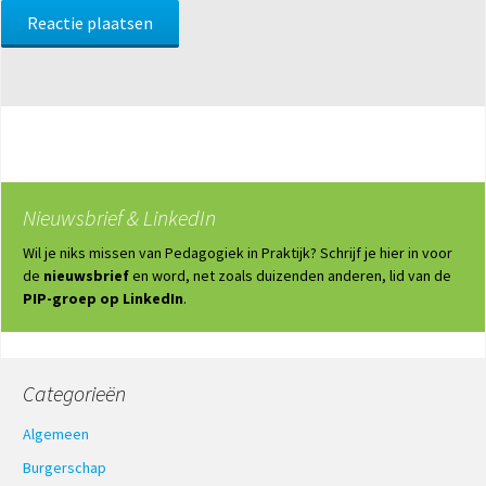
Nieuwsbrief & LinkedIn
Wil je niks missen van Pedagogiek in Praktijk? Schrijf je hier in voor
de
nieuwsbrief
en word, net zoals duizenden anderen, lid van de
PIP-groep op LinkedIn
.
Categorieën
Algemeen
Burgerschap