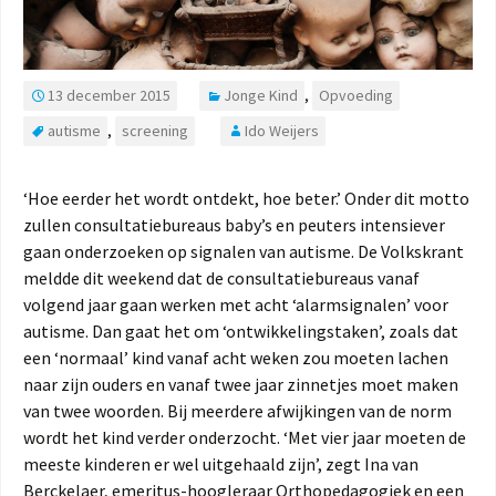
13 december 2015
Jonge Kind
,
Opvoeding
autisme
,
screening
Ido Weijers
‘Hoe eerder het wordt ontdekt, hoe beter.’ Onder dit motto
zullen consultatiebureaus baby’s en peuters intensiever
gaan onderzoeken op signalen van autisme. De Volkskrant
meldde dit weekend dat de consultatiebureaus vanaf
volgend jaar gaan werken met acht ‘alarmsignalen’ voor
autisme. Dan gaat het om ‘ontwikkelingstaken’, zoals dat
een ‘normaal’ kind vanaf acht weken zou moeten lachen
naar zijn ouders en vanaf twee jaar zinnetjes moet maken
van twee woorden. Bij meerdere afwijkingen van de norm
wordt het kind verder onderzocht. ‘Met vier jaar moeten de
meeste kinderen er wel uitgehaald zijn’, zegt Ina van
Berckelaer, emeritus-hoogleraar Orthopedagogiek en een