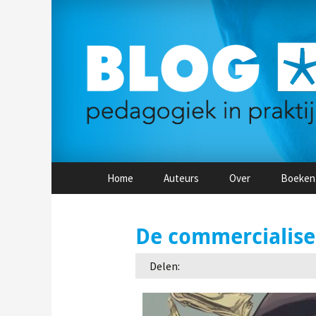
Naar
Home
Auteurs
Over
Boeken
de
inhoud
springen
De commercialise
Delen: