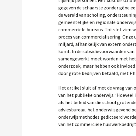
tijdelijk personeel. Het kost de sch
gegeven de schaarste zonder gêne een
de wereld van scholing, ondersteuning
gemeentelijke en regionale onderwijs
commerciële bureaus. Tot slot zien w
proces van commercialisering. Onze un
miljard, afhankelijk van extern onder
komt. In de subsidievoorwaarden van
samengewerkt moet worden met het be
onderzoek, maar hebben ook invloed 
door grote bedrijven betaald, met Phil
Het artikel sluit af met de vraag van
van het publieke onderwijs. ‘Hoeveel 
als het beleid van die school groten
adviesbureau, het onderwijsgevend pe
onderwijsmethodes gedicteerd worden 
van het commerciële huiswerkbedrijf.