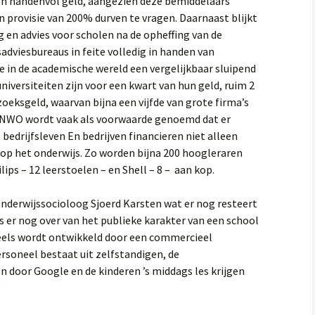
olen handenvol geld, aangezien deze bemiddelaars
 provisie van 200% durven te vragen. Daarnaast blijkt
 en advies voor scholen na de opheffing van de
adviesbureaus in feite volledig in handen van
e in de academische wereld een vergelijkbaar sluipend
iversiteiten zijn voor een kwart van hun geld, ruim 2
zoeksgeld, waarvan bijna een vijfde van grote firma’s
 NWO wordt vaak als voorwaarde genoemd dat er
drijfsleven En bedrijven financieren niet alleen
op het onderwijs. Zo worden bijna 200 hoogleraren
ips – 12 leerstoelen – en Shell – 8 – aan kop.
 onderwijssocioloog Sjoerd Karsten wat er nog resteert
is er nog over van het publieke karakter van een school
deels wordt ontwikkeld door een commercieel
rsoneel bestaat uit zelfstandigen, de
door Google en de kinderen ’s middags les krijgen
’