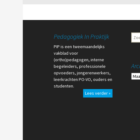
Pedagogiek In Praktijk
Zoe
naar:
PIP is een tweemaandelijks
vakblad voor
(ortho)pedagogen, interne
Arc
begeleiders, professionele
opvoeders, jongerenwerkers,
Arch
leerkrachten PO-VO, ouders en
studenten.
Lees verder »