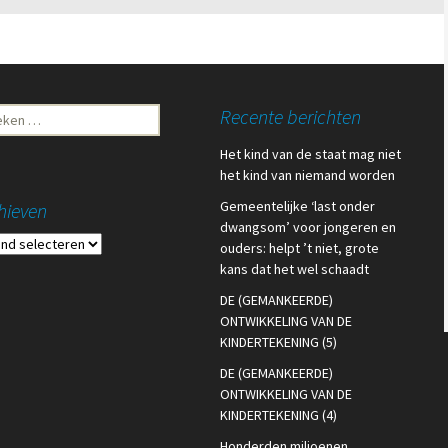
ken
Recente berichten
Het kind van de staat mag niet
het kind van niemand worden
Gemeentelijke ‘last onder
hieven
dwangsom’ voor jongeren en
ieven
ouders: helpt ’t niet, grote
kans dat het wel schaadt
DE (GEMANKEERDE)
ONTWIKKELING VAN DE
KINDERTEKENING (5)
DE (GEMANKEERDE)
ONTWIKKELING VAN DE
KINDERTEKENING (4)
Honderden miljoenen