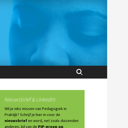
Zoeken
naar:
Nieuwsbrief & LinkedIn
Wil je niks missen van Pedagogiek in
Praktijk? Schrijf je hier in voor de
nieuwsbrief
en word, net zoals duizenden
anderen, lid van de
PIP-groep op