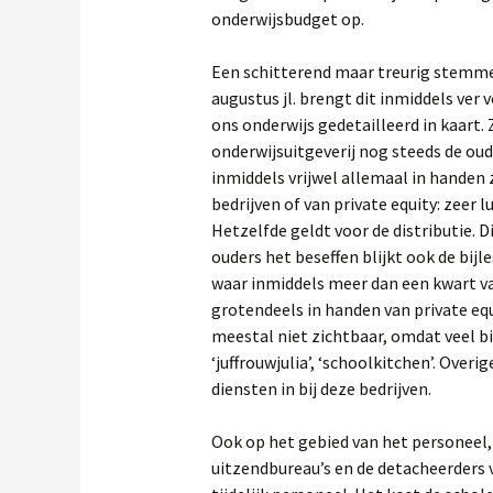
onderwijsbudget op.
Een schitterend maar treurig stemme
augustus jl. brengt dit inmiddels ve
ons onderwijs gedetailleerd in kaart. 
onderwijsuitgeverij nog steeds de ou
inmiddels vrijwel allemaal in handen
bedrijven of van private equity: zeer l
Hetzelfde geldt voor de distributie. D
ouders het beseffen blijkt ook de bij
waar inmiddels meer dan een kwart va
grotendeels in handen van private equ
meestal niet zichtbaar, omdat veel b
‘juffrouwjulia’, ‘schoolkitchen’. Over
diensten in bij deze bedrijven.
Ook op het gebied van het personeel, 
uitzendbureau’s en de detacheerders 