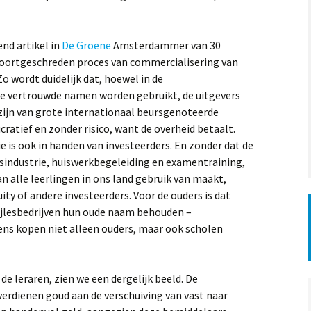
nd artikel in
De Groene
Amsterdammer van 30
r voortgeschreden proces van commercialisering van
Zo wordt duidelijk dat, hoewel in de
de vertrouwde namen worden gebruikt, de uitgevers
 zijn van grote internationaal beursgenoteerde
ucratief en zonder risico, want de overheid betaalt.
ie is ook in handen van investeerders. En zonder dat de
lesindustrie, huiswerkbegeleiding en examentraining,
n alle leerlingen in ons land gebruik van maakt,
ity of andere investeerders. Voor de ouders is dat
ijlesbedrijven hun oude naam behouden –
igens kopen niet alleen ouders, maar ook scholen
de leraren, zien we een dergelijk beeld. De
verdienen goud aan de verschuiving van vast naar