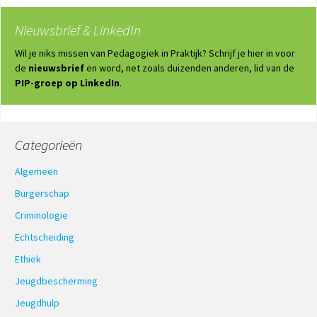
Nieuwsbrief & LinkedIn
Wil je niks missen van Pedagogiek in Praktijk? Schrijf je hier in voor
de
nieuwsbrief
en word, net zoals duizenden anderen, lid van de
PIP-groep op LinkedIn
.
Categorieën
Algemeen
Burgerschap
Criminologie
Echtscheiding
Ethiek
Jeugdbescherming
Jeugdhulp