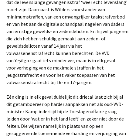
dat de levenslange gevangenisstraf ‘weer echt levenslang’
moet zijn. Daarnaast is Wilders voorstander van
minimumstraffen, van een omvangrijker taakstrafverbod
en van het aan de digitale schandpaal nagelen van daders
van ernstige gewelds- en zedendelicten. En hij wil jongeren
die zich hebben schuldig gemaakt aan zeden- of
geweldsdelicten vanaf 14 jaar via het
volwassenenstrafrecht kunnen berechten. De VVD
van Yeşilgöz gaat iets minder ver, maar is in elk geval
voor verhoging van de maximale straffen in het
jeugdstrafrecht en voor het vaker toepassen van het
volwassenstrafrecht bij 16- en 17-jarigen.
Eén ding is in elk geval duidelijk: dit drietal laat zich bij al
dit getamboereer op harder aanpakken net als oud-VVD-
minister Kamp indertijd bij de Toeslagenaffaire graag
leiden door ‘wat er in het land leeft’ en zeker niet door de
feiten. Die wijzen namelijk in plaats van op een
gesuggereerde toenemende verharding en verjonging van