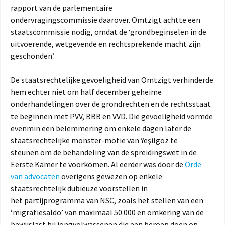
rapport van de parlementaire
ondervragingscommissie daarover. Omtzigt achtte een
staatscommissie nodig, omdat de ‘grondbeginselen in de
uitvoerende, wetgevende en rechtsprekende macht zijn
geschonden’.
De staatsrechtelijke gevoeligheid van Omtzigt verhinderde
hem echter niet om half december geheime
onderhandelingen over de grondrechten en de rechtsstaat
te beginnen met PVV, BBB en VVD. Die gevoeligheid vormde
evenmin een belemmering om enkele dagen later de
staatsrechtelijke monster-motie van Yeşilgöz te
steunen om de behandeling van de spreidingswet in de
Eerste Kamer te voorkomen. Al eerder was door de
Orde
van advocaten
overigens gewezen op enkele
staatsrechtelijk dubieuze voorstellen in
het partijprogramma van NSC, zoals het stellen van een
‘migratiesaldo’ van maximaal 50.000 en omkering van de
bewijslast bij jongvolwassenen die een beroep doen op