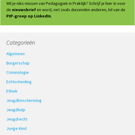
Wil je niks missen van Pedagogiek in Praktijk? Schrijf je hier in voor
de
nieuwsbrief
en word, net zoals duizenden anderen, lid van de
PIP-groep op LinkedIn
.
Categorieën
Algemeen
Burgerschap
Criminologie
Echtscheiding
Ethiek
Jeugdbescherming
Jeugdhulp
Jeugdrecht
Jonge Kind