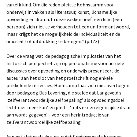
van elk kind. Om die reden pleitte Kohnstamm voor
onderwijs in vakken als literatuur, kunst, lichamelijke
opvoeding en drama. In deze vakken hoeft een kind (een
persoon) zich niet te verhouden tot een uniform antwoord,
maar krijgt het de mogelijkheid de individualiteit en de
uniciteit tot uitdrukking te brengen.” (p.173)
Over de vraag wat de pedagogische implicaties van het
historisch perspectief zijn op personalisme voor actuele
discussies over opvoeding en onderwijs presenteert de
auteur aan het slot van het proefschrift nog enkele
prikkelende reflecties. Hoencamp laat zich niet overtuigen
door pedagoog Bas Levering, die stelde dat Langeveld’s
‘zelfverantwoordelijke zelfbepaling’ als opvoedingsdoel
‘echt niet meer kan’, en pleit – ‘mits er een eigentijdse draai
aan wordt gegeven’ – voor een herintroductie van
zelfverantwoordelijke zelfbepaling.
Aan het slot stelt de auteur dat fundamentele bronnen