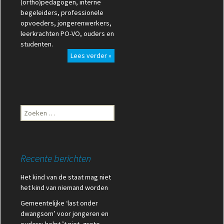
(ortho)pedagogen, interne
begeleiders, professionele
opvoeders, jongerenwerkers,
leerkrachten PO-VO, ouders en
studenten.
Lees verder »
Zoeken
naar:
Recente berichten
Het kind van de staat mag niet
het kind van niemand worden
Gemeentelijke ‘last onder
dwangsom’ voor jongeren en