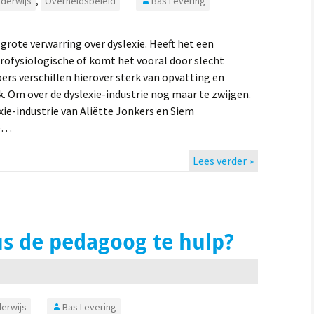
derwijs
,
Overheidsbeleid
Bas Levering
 grote verwarring over dyslexie. Heeft het een
rofysiologische of komt het vooral door slecht
rs verschillen hierover sterk van opvatting en
. Om over de dyslexie-industrie nog maar te zwijgen.
ie-industrie van Aliëtte Jonkers en Siem
he…
Lees verder »
us de pedagoog te hulp?
erwijs
Bas Levering