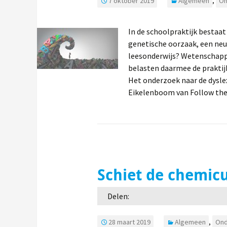
7 oktober 2019
Algemeen
,
On
In de schoolpraktijk bestaat
genetische oorzaak, een neu
leesonderwijs? Wetenschappe
belasten daarmee de praktijk
Het onderzoek naar de dyslex
Eikelenboom van Follow t
Schiet de chemic
Delen:
28 maart 2019
Algemeen
,
Ond