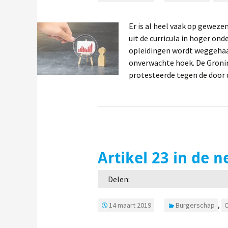
Er is al heel vaak op geweze
uit de curricula in hoger o
opleidingen wordt weggehaa
onverwachte hoek. De Gron
protesteerde tegen de door 
Artikel 23 in de 
Delen:
14 maart 2019
Burgerschap
,
O