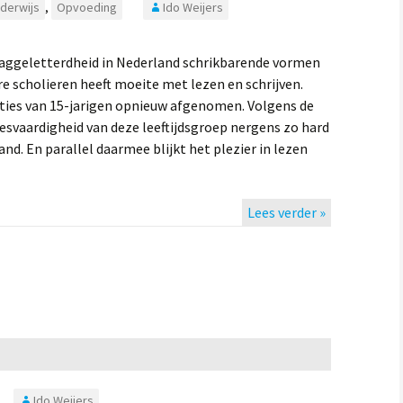
derwijs
,
Opvoeding
Ido Weijers
aaggeletterdheid in Nederland schrikbarende vormen
re scholieren heeft moeite met lezen en schrijven.
aties van 15-jarigen opnieuw afgenomen. Volgens de
eesvaardigheid van deze leeftijdsgroep nergens zo hard
and. En parallel daarmee blijkt het plezier in lezen
Lees verder »
Ido Weijers