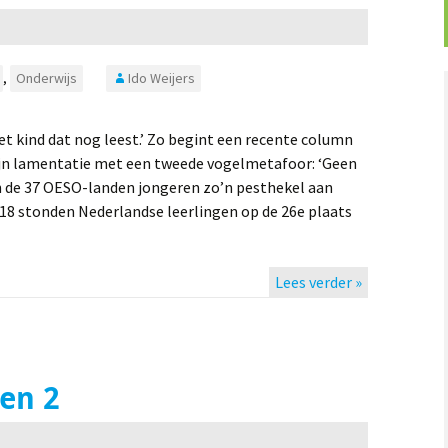
,
Onderwijs
Ido Weijers
et kind dat nog leest.’ Zo begint een recente column
ijn lamentatie met een tweede vogelmetafoor: ‘Geen
in de 37 OESO-landen jongeren zo’n pesthekel aan
2018 stonden Nederlandse leerlingen op de 26e plaats
Lees verder »
en 2