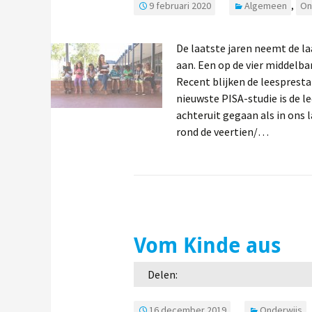
9 februari 2020
Algemeen
,
On
De laatste jaren neemt de l
aan. Een op de vier middelba
Recent blijken de leesprest
nieuwste PISA-studie is de l
achteruit gegaan als in ons l
rond de veertien/…
Vom Kinde aus
Delen:
16 december 2019
Onderwijs