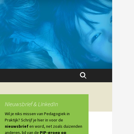
Zoeken
naar:
Nieuwsbrief & LinkedIn
Wil je niks missen van Pedagogiek in
Praktijk? Schrijf je hier in voor de
nieuwsbrief
en word, net zoals duizenden
anderen, lid van de
PIP-groep op