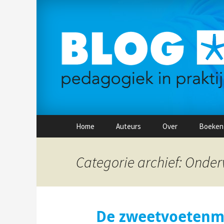
Naar
Home
Auteurs
Over
Boeken
de
inhoud
springen
Categorie archief: Onder
De zweetvoeten