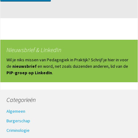
Nieuwsbrief & LinkedIn
Wil je niks missen van Pedagogiek in Praktijk? Schrijf je hier in voor
de
nieuwsbrief
en word, net zoals duizenden anderen, lid van de
PIP-groep op LinkedIn
.
Categorieën
Algemeen
Burgerschap
Criminologie