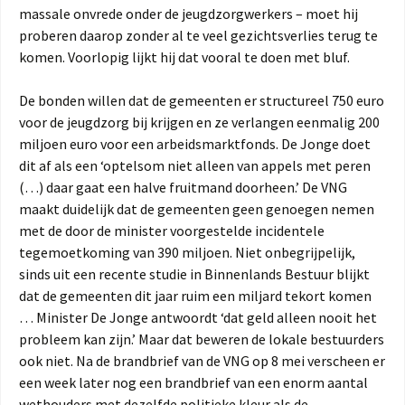
massale onvrede onder de jeugdzorgwerkers – moet hij
proberen daarop zonder al te veel gezichtsverlies terug te
komen. Voorlopig lijkt hij dat vooral te doen met bluf.
De bonden willen dat de gemeenten er structureel 750 euro
voor de jeugdzorg bij krijgen en ze verlangen eenmalig 200
miljoen euro voor een arbeidsmarktfonds. De Jonge doet
dit af als een ‘optelsom niet alleen van appels met peren
(…) daar gaat een halve fruitmand doorheen.’ De VNG
maakt duidelijk dat de gemeenten geen genoegen nemen
met de door de minister voorgestelde incidentele
tegemoetkoming van 390 miljoen. Niet onbegrijpelijk,
sinds uit een recente studie in Binnenlands Bestuur blijkt
dat de gemeenten dit jaar ruim een miljard tekort komen
… Minister De Jonge antwoordt ‘dat geld alleen nooit het
probleem kan zijn.’ Maar dat beweren de lokale bestuurders
ook niet. Na de brandbrief van de VNG op 8 mei verscheen er
een week later nog een brandbrief van een enorm aantal
wethouders met dezelfde politieke kleur als de