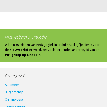
Nieuwsbrief & LinkedIn
Wil je niks missen van Pedagogiek in Praktijk? Schrijf je hier in voor
de
nieuwsbrief
en word, net zoals duizenden anderen, lid van de
PIP-groep op LinkedIn
.
Categorieën
Algemeen
Burgerschap
Criminologie
Echtscheiding