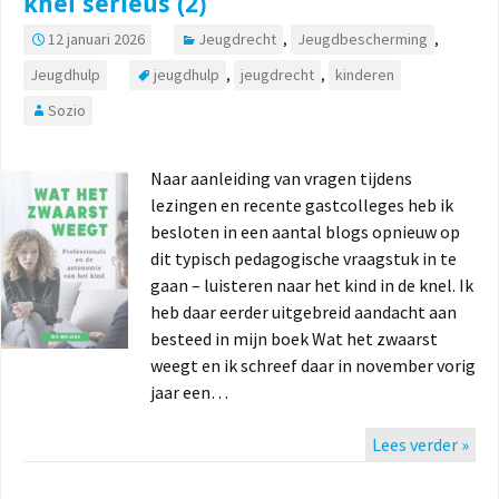
knel serieus (2)
12 januari 2026
Jeugdrecht
,
Jeugdbescherming
,
Jeugdhulp
jeugdhulp
,
jeugdrecht
,
kinderen
Sozio
Naar aanleiding van vragen tijdens
lezingen en recente gastcolleges heb ik
besloten in een aantal blogs opnieuw op
dit typisch pedagogische vraagstuk in te
gaan – luisteren naar het kind in de knel. Ik
heb daar eerder uitgebreid aandacht aan
besteed in mijn boek Wat het zwaarst
weegt en ik schreef daar in november vorig
jaar een…
Lees verder »