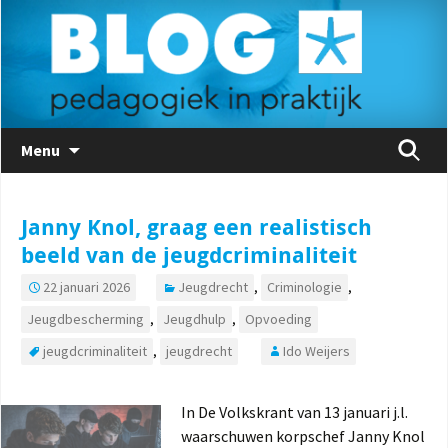
Naar
Zoeken
Menu
de
naar:
inhoud
springen
Janny Knol, graag een realistisch
beeld van de jeugdcriminaliteit
22 januari 2026
Jeugdrecht
,
Criminologie
,
Jeugdbescherming
,
Jeugdhulp
,
Opvoeding
jeugdcriminaliteit
,
jeugdrecht
Ido Weijers
In De Volkskrant van 13 januari j.l.
waarschuwen korpschef Janny Knol