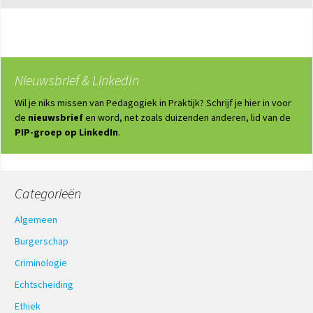
Nieuwsbrief & LinkedIn
Wil je niks missen van Pedagogiek in Praktijk? Schrijf je hier in voor
de
nieuwsbrief
en word, net zoals duizenden anderen, lid van de
PIP-groep op LinkedIn
.
Categorieën
Algemeen
Burgerschap
Criminologie
Echtscheiding
Ethiek