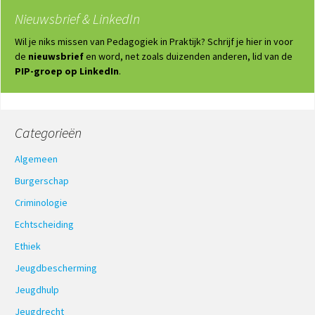
Nieuwsbrief & LinkedIn
Wil je niks missen van Pedagogiek in Praktijk? Schrijf je hier in voor
de
nieuwsbrief
en word, net zoals duizenden anderen, lid van de
PIP-groep op LinkedIn
.
Categorieën
Algemeen
Burgerschap
Criminologie
Echtscheiding
Ethiek
Jeugdbescherming
Jeugdhulp
Jeugdrecht