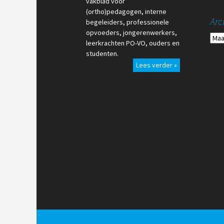
vakblad voor
(ortho)pedagogen, interne
Arc
begeleiders, professionele
opvoeders, jongerenwerkers,
Arch
leerkrachten PO-VO, ouders en
studenten.
Lees verder »