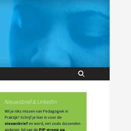
Zoeken
naar:
Nieuwsbrief & LinkedIn
Wil je niks missen van Pedagogiek in
Praktijk? Schrijf je hier in voor de
nieuwsbrief
en word, net zoals duizenden
anderen, lid van de
PIP-groep op