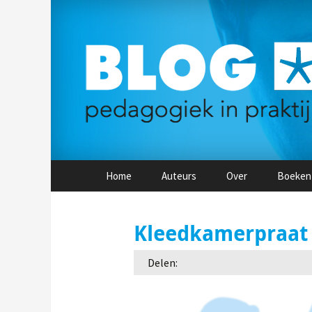
Naar
Home
Auteurs
Over
Boeken
de
inhoud
springen
Kleedkamerpraat
Delen: