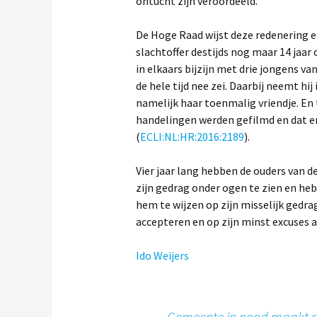
ontucht zijn veroordeeld.
De Hoge Raad wijst deze redenering ech
slachtoffer destijds nog maar 14 jaar
in elkaars bijzijn met drie jongens van
de hele tijd nee zei. Daarbij neemt hi
namelijk haar toenmalig vriendje. En 
handelingen werden gefilmd en dat er
(
ECLI:NL:HR:2016:2189
).
Vier jaar lang hebben de ouders van
zijn gedrag onder ogen te zien en hebb
hem te wijzen op zijn misselijk gedrag
accepteren en op zijn minst excuses 
Ido Weijers
←
Gemeente in nood maakt r