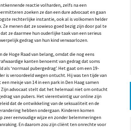
 ontkennende reactie volharden, zelfs na een
 permitteren zoeken ze dan een dure advocaat en gaan
ogste rechterlijke instantie, ook al is volkomen helder
k. Ze menen dat ze sowieso goed bezig zijn door pal te
 dat ze daarmee hun ouderlijke taak van een serieus
rwerpelijk gedrag van hun kind verwaarlozen.
 van de Hoge Raad van belang, omdat die nog eens
 strafwaardige kanten benoemt van gedrag dat soms
ld als ‘normaal pubergedrag’. Het gaat om een 19-
der is veroordeeld wegen ontucht. Hij was ten tijde van
met een meisje van 14 in een park in Den Haag samen
. Zijn advocaat stelt dat het helemaal niet om ontucht
rag van pubers. Het vierentwintig uur online zijn
eid dat de ontwikkeling van de seksualiteit en de
erandering hebben ondergaan. Kinderen komen
p zeer eenvoudige wijze en zonder belemmeringen
anraking. En daarom zou zijn cliënt ten onrechte voor