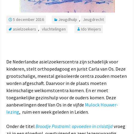
5 december 2016
Jeugdhulp
,
Jeugdrecht
asielzoekers
,
vluchtelingen
Ido Weijers
De Nederlandse asielzoekerscentra zijn schadelijk voor
kinderen, stelt orthopedagoog en jurist Carla van Os. Deze
grootschalige, meestal geïsoleerde centra zouden moeten
worden afgeschaft. Daarvoor in de plaats moeten
kleinschalige welkomstcentra komen. En er moet
toegankelijke gezinshulp voor de ouders komen. Deze
aanbevelingen deed Van Os in de vijfde
Mulock Houwer-
lezing
, ruim een week geleden in Leiden.
Onder de titel
Broodje Pastrami: opvoeden in crisistijd
vroeg
zij in een gloedvol, overtuigend en zeer lezenswaardig