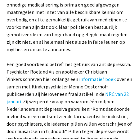
onnodige medicalisering is prima en goed afgewogen
maatregelen met inzet van alle beschikbare kennis om
overbodig en al te gemakkelijk gebruik van medicijnen te
voorkomen zijn dat ook. Maar politiek en bestuurlijk
gemotiveerde en van hogerhand opgelegde maatregelen
zijn dit niet, en al helemaal niet als ze in feite leunen op
mythes en onjuiste aannames.
Een goed voorbeeld betreft het gebruik van antidepressiva.
Psychiater Roeland Vis en apotheker Christiaan
Vinkers schreven hier onlangs een
informatief boek
over en
samen met Kinderpsychiater Menno Oosterhoff
publiceerden zij hierover een fraai artikel in de
NRC van 22
januari
. Zij werpen de vraag op waarom één miljoen
Nederlanders antidepressiva gebruiken: ‘Komt dat door de
invloed van een nietsontziende farmaceutische industrie,
door psychiaters, die iedereen pillen willen voorschrijven of
door huisartsen in tijdnood?’ Pillen tegen depressie wordt
vaak gezien als een teken van zwakte. Maar wie op de