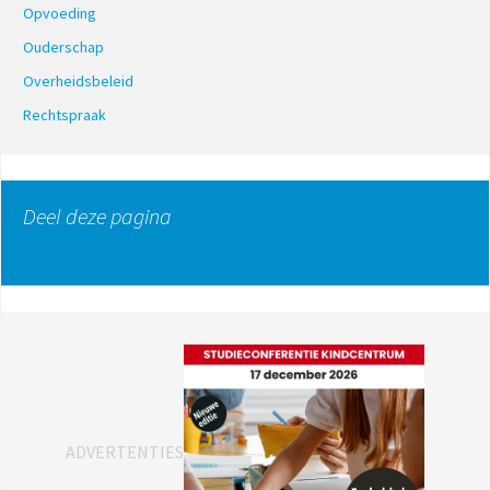
Opvoeding
Ouderschap
Overheidsbeleid
Rechtspraak
Deel deze pagina
ADVERTENTIES