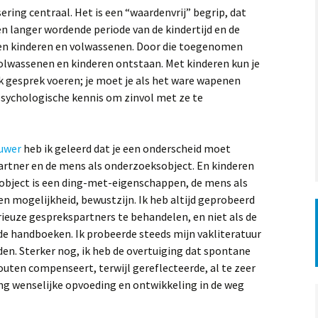
sering centraal. Het is een “waardenvrij” begrip, dat
n langer wordende periode van de kindertijd en de
en kinderen en volwassenen. Door die toegenomen
volwassenen en kinderen ontstaan. Met kinderen kun je
 gesprek voeren; je moet je als het ware wapenen
sychologische kennis om zinvol met ze te
ouwer
heb ik geleerd dat je een onderscheid moet
rtner en de mens als onderzoeksobject. En kinderen
object is een ding-met-eigenschappen, de mens als
n mogelijkheid, bewustzijn. Ik heb altijd geprobeerd
rieuze gesprekspartners te behandelen, en niet als de
e handboeken. Ik probeerde steeds mijn vakliteratuur
en. Sterker nog, ik heb de overtuiging dat spontane
uten compenseert, terwijl gereflecteerde, al te zeer
g wenselijke opvoeding en ontwikkeling in de weg