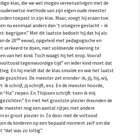
dige klas, die we wel mogen vereenzelvigen met de
j de ouderwetse methode van zijn eigen oude meester
den toepast in zijn klas. Maar, voegt hij eraan toe:
ben nu eenmaal anders dan ’t vroegere geslacht – ik
-begrijpen.” Met dit laatste bedoelt hij dat hij als
de
an de 20
eeuw), opgeleid met pedagogische en
t verkeerd te doen, niet voldoende rekening te
 van het kind. Toch waagt hij het erop. Vooraf
 onvoltooid tegenwoordige tijd” en ieder kind moet dat
tleg. En hij meldt dat de klas smulde en wie het laatst
gezichten. De meester zet eronder: ik, jij, hij, wij,
ik schrijf, jij schrijft, enz. En de meester hoorde,
 “Ha” riepen. En Thijssen schrijft: toen ik mij
 gezichten.” En met het grootste plezier dreunden de
 de meester nog een aantal rijtjes met andere
 er groot plezier in. Zo door met de voltooid
egen de kinderen op een bepaald moment zelf om die
 “dat was zo lollig”.