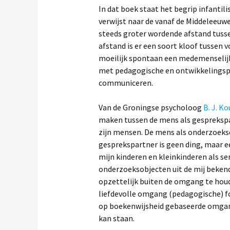
In dat boek staat het begrip infantili
verwijst naar de vanaf de Middeleeuwe
steeds groter wordende afstand tuss
afstand is er een soort kloof tussen 
moeilijk spontaan een medemenselijk
met pedagogische en ontwikkelingsp
communiceren.
Van de Groningse psycholoog
B. J. K
maken tussen de mens als gesprekspa
zijn mensen. De mens als onderzoeks
gesprekspartner is geen ding, maar ee
mijn kinderen en kleinkinderen als se
onderzoeksobjecten uit de mij bekend
opzettelijk buiten de omgang te houd
liefdevolle omgang (pedagogische) fo
op boekenwijsheid gebaseerde omgan
kan staan.