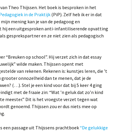
e van Theo Thijssen. Het boek is besproken in het
Pedagogiek in de Praktijk
(PiP). Zelf heb ik er in dat
 mijn mening kan je van de pedagoog en
 hij een uitgesproken anti-infantiliserende opvatting
 als gesprekspartner en ze niet zien als pedagogisch
ver “Breuken op school”. Hij verzet zich in dat essay
uwelijk” wilde maken. Thijssen opent met
telde van rekenen. Rekenen is: kunstjes leren, die ’t
 grooter onnozelheid dan te menen, dat je de
en? (…). Stel je een kind voor dat bij 5 keer 4 ging
indigt met de fraaie zin: “Wat ’n geluk dat zo’n kind
kte meester.” Dit is het vroegste verzet tegen wat
wordt genoemd. Thijssen zou er dus niets mee op
ng.
 is een passage uit Thijssens prachtboek
“De gelukkige