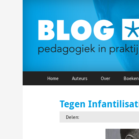
Naar
Home
Auteurs
Over
Boeken
de
inhoud
springen
Tegen Infantilisat
Delen: