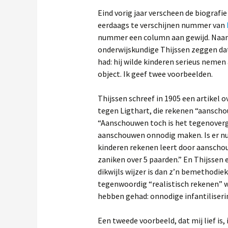
Eind vorig jaar verscheen de biografi
eerdaags te verschijnen nummer van
nummer een column aan gewijd. Naar
onderwijskundige Thijssen zeggen dat
had: hij wilde kinderen serieus nemen
object. Ik geef twee voorbeelden.
Thijssen schreef in 1905 een artikel o
tegen Ligthart, die rekenen “aanscho
“Aanschouwen toch is het tegenoverges
aanschouwen onnodig maken. Is er nu
kinderen rekenen leert door aanschouw
zaniken over 5 paarden.” En Thijssen e
dikwijls wijzer is dan z’n bemethodie
tegenwoordig “realistisch rekenen” 
hebben gehad: onnodige infantiliseri
Een tweede voorbeeld, dat mij lief is,