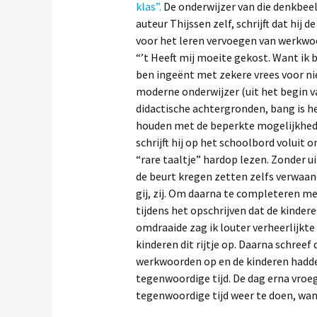
klas”.
De onderwijzer van die denkbeel
auteur Thijssen zelf, schrijft dat hi
voor het leren vervoegen van werkwoor
“’t Heeft mij moeite gekost. Want ik 
ben ingeënt met zekere vrees voor niet
moderne onderwijzer (uit het begin v
didactische achtergronden, bang is he
houden met de beperkte mogelijkheden
schrijft hij op het schoolbord voluit
“rare taaltje” hardop lezen. Zonder ui
de beurt kregen zetten zelfs verwaande 
gij, zij. Om daarna te completeren met: 
tijdens het opschrijven dat de kinderen
omdraaide zag ik louter verheerlijkte
kinderen dit rijtje op. Daarna schreef
werkwoorden op en de kinderen hadden
tegenwoordige tijd. De dag erna vro
tegenwoordige tijd weer te doen, want