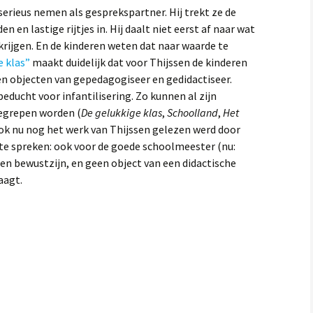
 serieus nemen als gesprekspartner. Hij trekt ze de
 en lastige rijtjes in. Hij daalt niet eerst af naar wat
krijgen. En de kinderen weten dat naar waarde te
e klas”
maakt duidelijk dat voor Thijssen de kinderen
en objecten van gepedagogiseer en gedidactiseer.
beducht voor infantilisering. Zo kunnen al zijn
egrepen worden (
De gelukkige klas
,
Schoolland
,
Het
ook nu nog het werk van Thijssen gelezen werd door
e spreken: ook voor de goede schoolmeester (nu:
 een bewustzijn, en geen object van een didactische
aagt.