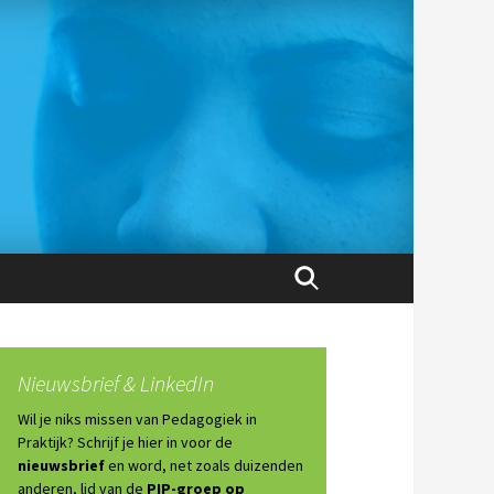
Zoeken
naar:
Nieuwsbrief & LinkedIn
Wil je niks missen van Pedagogiek in
Praktijk? Schrijf je hier in voor de
nieuwsbrief
en word, net zoals duizenden
anderen, lid van de
PIP-groep op