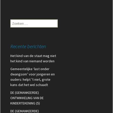
Zoeken
naar:
Recente berichten
Het kind van de staat mag niet
het kind van niemand worden
Gemeentelijke ‘last onder
dwangsom’ voor jongeren en
ouders: helpt ’t niet, grote
kans dat het wel schaadt
DE (GEMANKEERDE)
ONTWIKKELING VAN DE
KINDERTEKENING (5)
DE (GEMANKEERDE)