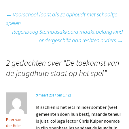
Berichtnavigatie
←
Voorschool loont als ze ophoudt met schooltje
spelen
Regenboog Stembusakkoord maakt belang kind
ondergeschikt aan rechten ouders
→
2 gedachten over “
De toekomst van
de jeugdhulp staat op het spel
”
9 maart 2017 om 17:22
Misschien is het iets minder somber (veel
gemeenten doen hun best), maar de teneur
Peer van
is juist: collega lector Chris Kuiper noemde
der Helm
in zijn openbare les vandaag de jeugdhulp