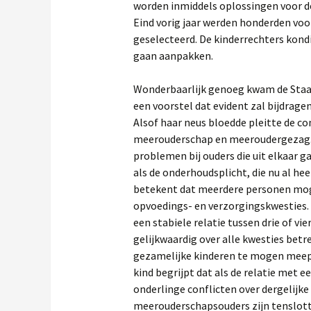
worden inmiddels oplossingen voor d
Eind vorig jaar werden honderden vo
geselecteerd. De kinderrechters kond
gaan aanpakken.
Wonderbaarlijk genoeg kwam de Staat
een voorstel dat evident zal bijdrag
Alsof haar neus bloedde pleitte de co
meerouderschap en meeroudergezag.
problemen bij ouders die uit elkaar 
als de onderhoudsplicht, die nu al he
betekent dat meerdere personen mog
opvoedings- en verzorgingskwesties. D
een stabiele relatie tussen drie of v
gelijkwaardig over alle kwesties betr
gezamelijke kinderen te mogen meep
kind begrijpt dat als de relatie met 
onderlinge conflicten over dergelijk
meerouderschapsouders zijn tenslot