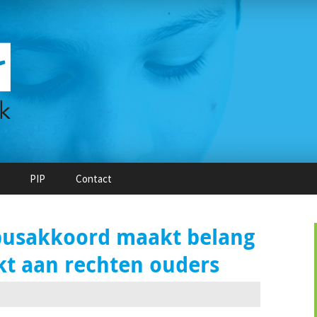
PIP
Contact
usakkoord maakt belang
kt aan rechten ouders