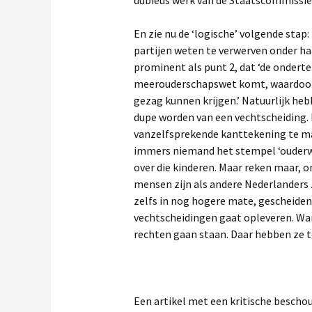
dubieus werk van de Staatscommissie
En zie nu de ‘logische’ volgende stap:
partijen weten te verwerven onder h
prominent als punt 2, dat ‘de ondert
meerouderschapswet komt, waardoor 
gezag kunnen krijgen.’ Natuurlijk heb
dupe worden van een vechtscheiding.
vanzelfsprekende kanttekening te mak
immers niemand het stempel ‘ouderwe
over die kinderen. Maar reken maar,
mensen zijn als andere Nederlanders 
zelfs in nog hogere mate, gescheiden
vechtscheidingen gaat opleveren. Wa
rechten gaan staan. Daar hebben ze te
Een artikel met een kritische bescho