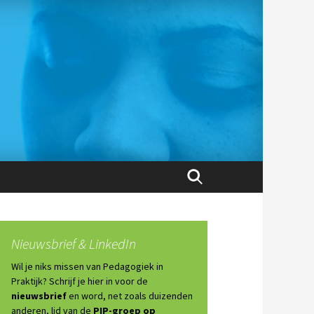
Zoeken
naar:
Nieuwsbrief & LinkedIn
Wil je niks missen van Pedagogiek in
Praktijk? Schrijf je hier in voor de
nieuwsbrief
en word, net zoals duizenden
anderen, lid van de
PIP-groep op