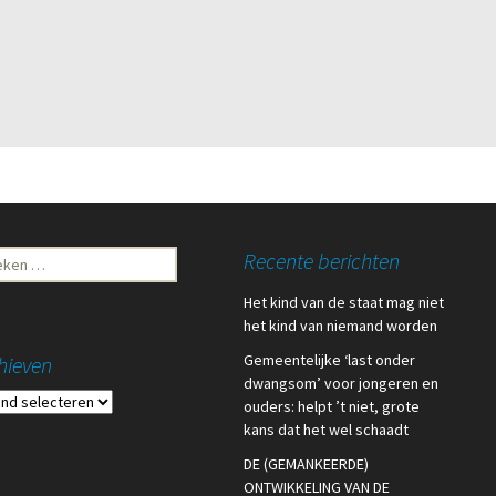
ken
Recente berichten
Het kind van de staat mag niet
het kind van niemand worden
Gemeentelijke ‘last onder
hieven
dwangsom’ voor jongeren en
ieven
ouders: helpt ’t niet, grote
kans dat het wel schaadt
DE (GEMANKEERDE)
ONTWIKKELING VAN DE