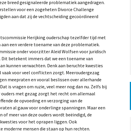
eze breed gesignaleerde problematiek aangedragen.
orstellen voor een zogeheten Divorce Challenge
igden aan dat zij de vechtscheiding gecoördineerd
scommissie Herijking ouderschap tezelfder tijd met
en aan een verdere toename van deze problematiek.
mmissie onder voorzitter Aleid Wolfsen voor juridisch
 Dit betekent immers dat we een toename van
gaan kunnen verwachten. Denk aan beruchte kwesties
el vaak voor veel conflicten zorgt. Meeroudergezag
en meepraten en vooral beslissen over allerhande
at is vragen om ruzie, veel meer nog dan nu. Zelfs bij
ier ouders met gezag zorgt het recht om allemaal
effende de opvoeding en verzorging van de
raten al gauw voor onderlinge spanningen. Maar een
een of meer van deze ouders wordt beëindigd, de
e kwesties voor het oprapen liggen. Ook
te moderne mensen die staan op hun rechten.