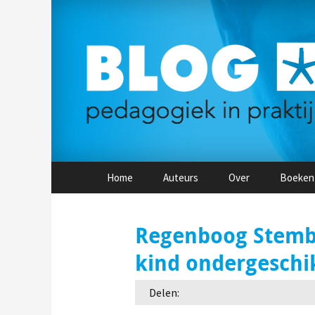
Naar
Home
Auteurs
Over
Boeken
de
inhoud
springen
Regenboog Stemb
kind ondergeschi
Delen: