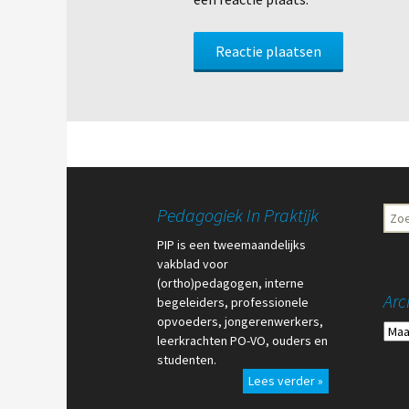
Pedagogiek In Praktijk
Zoe
naar:
PIP is een tweemaandelijks
vakblad voor
(ortho)pedagogen, interne
Arc
begeleiders, professionele
opvoeders, jongerenwerkers,
Arch
leerkrachten PO-VO, ouders en
studenten.
Lees verder »