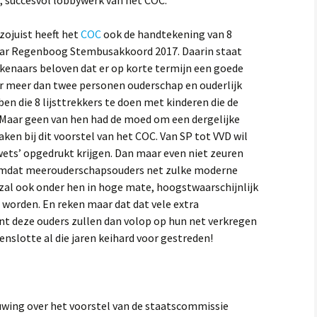
; succesvol lobbywerk van het COC.
 zojuist heeft het
COC
ook de handtekening van 8
aar Regenboog Stembusakkoord 2017. Daarin staat
ekenaars beloven dat er op korte termijn een goede
meer dan twee personen ouderschap en ouderlijk
ben die 8 lijsttrekkers te doen met kinderen die de
 Maar geen van hen had de moed om een dergelijke
en bij dit voorstel van het COC. Van SP tot VVD wil
ts’ opgedrukt krijgen. Dan maar even niet zeuren
 omdat meerouderschapsouders net zulke moderne
zal ook onder hen in hoge mate, hoogstwaarschijnlijk
 worden. En reken maar dat dat vele extra
nt deze ouders zullen dan volop op hun net verkregen
nslotte al die jaren keihard voor gestreden!
uwing over het voorstel van de staatscommissie