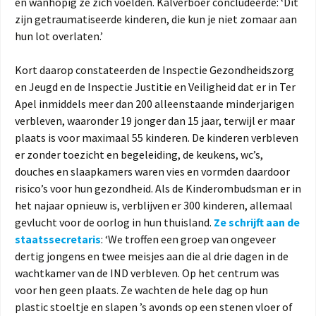
en wanhopig ze zich voelden. Kalverboer concludeerde: ‘Dit
zijn getraumatiseerde kinderen, die kun je niet zomaar aan
hun lot overlaten.’
Kort daarop constateerden de Inspectie Gezondheidszorg
en Jeugd en de Inspectie Justitie en Veiligheid dat er in Ter
Apel inmiddels meer dan 200 alleenstaande minderjarigen
verbleven, waaronder 19 jonger dan 15 jaar, terwijl er maar
plaats is voor maximaal 55 kinderen. De kinderen verbleven
er zonder toezicht en begeleiding, de keukens, wc’s,
douches en slaapkamers waren vies en vormden daardoor
risico’s voor hun gezondheid. Als de Kinderombudsman er in
het najaar opnieuw is, verblijven er 300 kinderen, allemaal
gevlucht voor de oorlog in hun thuisland.
Ze schrijft aan de
staatssecretaris
: ‘We troffen een groep van ongeveer
dertig jongens en twee meisjes aan die al drie dagen in de
wachtkamer van de IND verbleven. Op het centrum was
voor hen geen plaats. Ze wachten de hele dag op hun
plastic stoeltje en slapen ’s avonds op een stenen vloer of