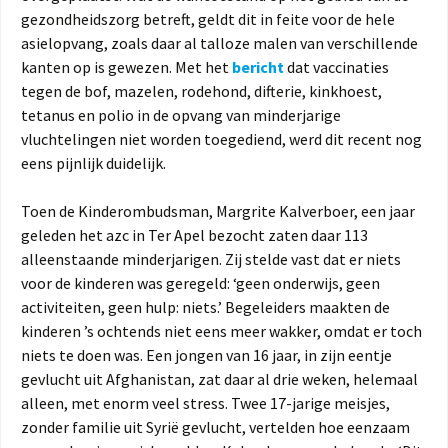
gezondheidszorg betreft, geldt dit in feite voor de hele
asielopvang, zoals daar al talloze malen van verschillende
kanten op is gewezen. Met het
bericht
dat vaccinaties
tegen de bof, mazelen, rodehond, difterie, kinkhoest,
tetanus en polio in de opvang van minderjarige
vluchtelingen niet worden toegediend, werd dit recent nog
eens pijnlijk duidelijk.
Toen de Kinderombudsman, Margrite Kalverboer, een jaar
geleden het azc in Ter Apel bezocht zaten daar 113
alleenstaande minderjarigen. Zij stelde vast dat er niets
voor de kinderen was geregeld: ‘geen onderwijs, geen
activiteiten, geen hulp: niets.’ Begeleiders maakten de
kinderen ’s ochtends niet eens meer wakker, omdat er toch
niets te doen was. Een jongen van 16 jaar, in zijn eentje
gevlucht uit Afghanistan, zat daar al drie weken, helemaal
alleen, met enorm veel stress. Twee 17-jarige meisjes,
zonder familie uit Syrië gevlucht, vertelden hoe eenzaam