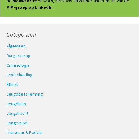
de
nieuwsbrief
en word, net zoals duizenden anderen, lid van de
PIP-groep op LinkedIn
.
Categorieën
Algemeen
Burgerschap
Criminologie
Echtscheiding
Ethiek
Jeugdbescherming
Jeugdhulp
Jeugdrecht
Jonge Kind
Literatuur & Poëzie